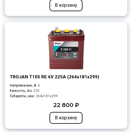
В корзину
TROJAN T105 RE 6V 225A (264х181х299)
Напряжение, В:
6
Емкость, Ач:
225
Габариты, мм:
264x181x299
22 800 ₽
В корзину