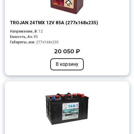
TROJAN 24TMX 12V 85A (277х168х235)
Напряжение, В:
12
Емкость, Ач:
85
Габариты, мм:
277x168x235
20 050 ₽
В корзину