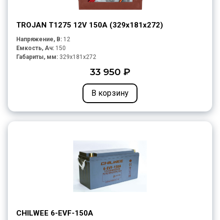
TROJAN T1275 12V 150A (329х181х272)
Напряжение, В:
12
Емкость, Ач:
150
Габариты, мм:
329x181x272
33 950 ₽
В корзину
CHILWEE 6-EVF-150A