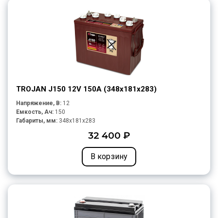
TROJAN J150 12V 150A (348х181х283)
Напряжение, В:
12
Емкость, Ач:
150
Габариты, мм:
348x181x283
32 400 ₽
В корзину