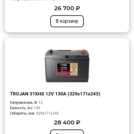
26 700 ₽
В корзину
TROJAN 31XHS 12V 130A (329х171х243)
Напряжение, В:
12
Емкость, Ач:
130
Габариты, мм:
329x171x243
28 400 ₽