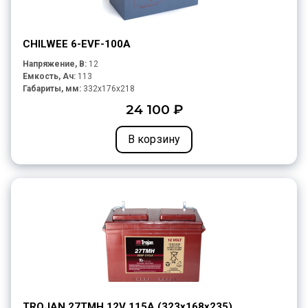
CHILWEE 6-EVF-100A
Напряжение, В:
12
Емкость, Ач:
113
Габариты, мм:
332x176x218
24 100 ₽
В корзину
TROJAN 27TMH 12V 115A (323х168х235)