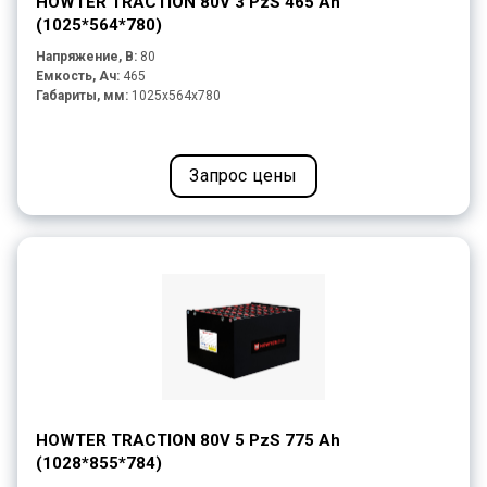
HOWTER TRACTION 80V 3 PzS 465 Ah
(1025*564*780)
Напряжение, В:
80
Емкость, Ач:
465
Габариты, мм:
1025x564x780
Запрос цены
HOWTER TRACTION 80V 5 PzS 775 Ah
(1028*855*784)