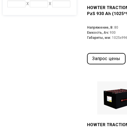
X
X
HOWTER TRACTION
PzS 930 Ah (1025*
Напряжение, В:
80
Емкость, Ач:
930
Габариты, мм:
1025x99
Запрос цены
HOWTER TRACTION