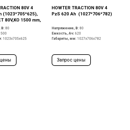
RACTION 80V 4
HOWTER TRACTION 80V 4
h (1023*705*625),
PzS 620 Ah (1027*706*782)
SET 80V,KO 1500 mm,
 320A famele
 В:
80
Напряжение, В:
80
:
500
Емкость, Ач:
620
м:
1023x705x625
Габариты, мм:
1027x706x782
 цены
Запрос цены