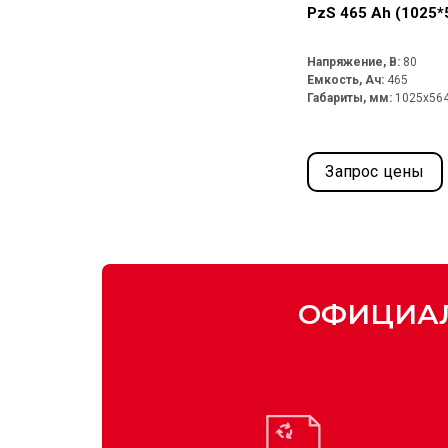
PzS 465 Ah (1025*
Напряжение, В:
80
Емкость, Ач:
465
Габариты, мм:
1025x56
Запрос цены
ОФИЦИАЛ