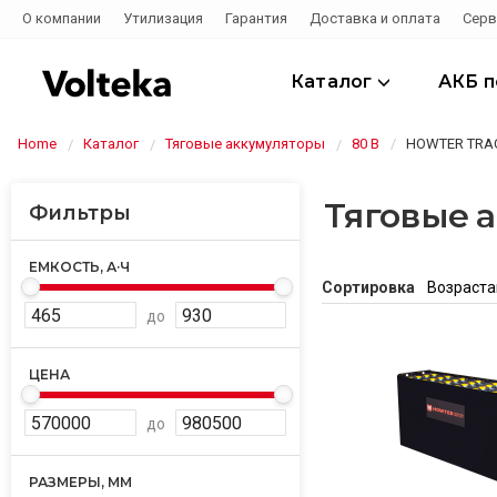
О компании
Утилизация
Гарантия
Доставка и оплата
Серв
Каталог
АКБ 
Home
Каталог
Тяговые аккумуляторы
80 В
HOWTER TRA
Тяговые 
Фильтры
ЕМКОСТЬ, А·Ч
Сортировка
Возраст
до
ЦЕНА
до
РАЗМЕРЫ, ММ