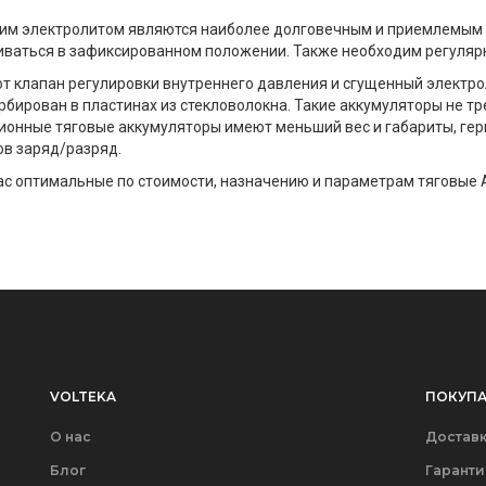
им электролитом являются наиболее долговечным и приемлемым по
иваться в зафиксированном положении. Также необходим регуляр
 клапан регулировки внутреннего давления и сгущенный электролит
рбирован в пластинах из стекловолокна. Такие аккумуляторы не т
ионные тяговые аккумуляторы имеют меньший вес и габариты, гер
ов заряд/разряд.
с оптимальные по стоимости, назначению и параметрам тяговые 
VOLTEKA
ПОКУПА
О нас
Доставк
Блог
Гаранти