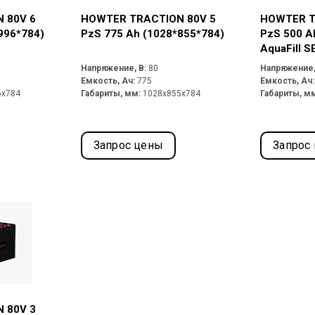
 80V 6
HOWTER TRACTION 80V 5
HOWTER T
996*784)
PzS 775 Ah (1028*855*784)
PzS 500 A
AquaFill 
50 mm+DIN
Напряжение, В:
80
Напряжение,
Емкость, Ач:
775
Емкость, Ач
6x784
Габариты, мм:
1028x855x784
Габариты, м
Запрос цены
Запрос
 80V 3