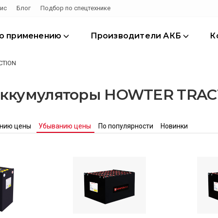
ис
Блог
Подбор по спецтехнике
по применению
Производители АКБ
К
CTION
аккумуляторы HOWTER TRAC
анию цены
Убыванию цены
По популярности
Новинки