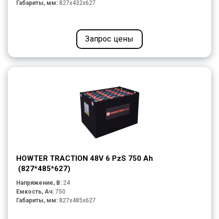
Габариты, мм:
827x432x627
Запрос цены
HOWTER TRACTION 48V 6 PzS 750 Ah
(827*485*627)
Напряжение, В:
24
Емкость, Ач:
750
Габариты, мм:
827x485x627