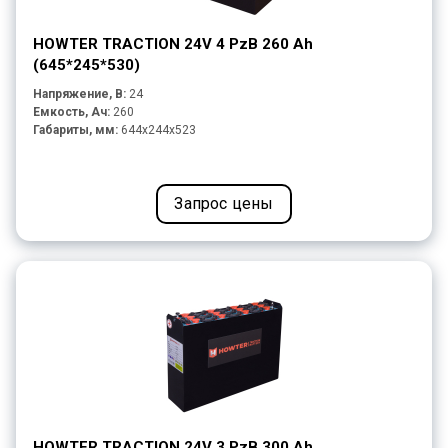
HOWTER TRACTION 24V 4 PzB 260 Ah
(645*245*530)
Напряжение, В:
24
Емкость, Ач:
260
Габариты, мм:
644x244x523
Запрос цены
HOWTER TRACTION 24V 3 PzB 300 Ah