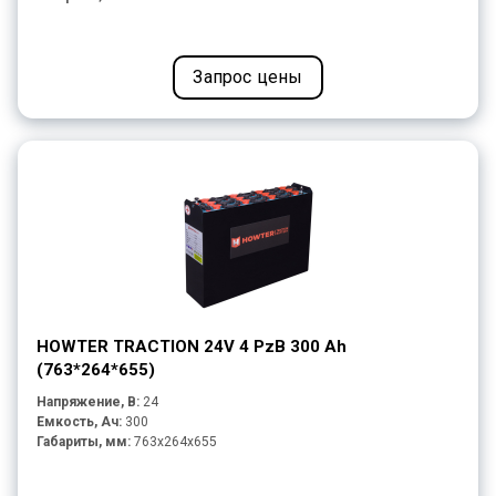
Запрос цены
HOWTER TRACTION 24V 4 PzB 300 Ah
(763*264*655)
Напряжение, В:
24
Емкость, Ач:
300
Габариты, мм:
763x264x655