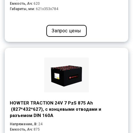
Емкость, Ач:
620
Габариты, мм:
621x353x784
Запрос цены
HOWTER TRACTION 24V 7 PzS 875 Ah
(827*432*627), с концевыми отводами и
разъемом DIN 160A
Напряжение, В:
24
Емкость, Ач:
875