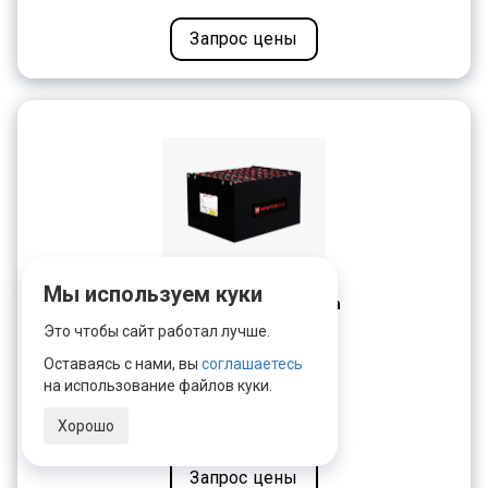
Запрос цены
Мы используем куки
HOWTER TRACTION 48V 5 PzS 400 Ah
(970*602*470)
Это чтобы сайт работал лучше.
Напряжение, В:
48
Оставаясь с нами, вы
соглашаетесь
Емкость, Ач:
400
на использование файлов куки.
Габариты, мм:
970x602x470
Хорошо
Запрос цены