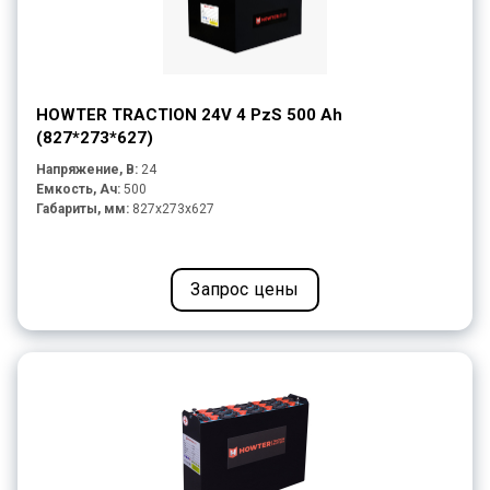
HOWTER TRACTION 24V 4 PzS 500 Ah
(827*273*627)
Напряжение, В:
24
Емкость, Ач:
500
Габариты, мм:
827x273x627
Запрос цены