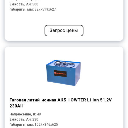
Емкость, Ач:
500
Габариты, мм:
827x519x627
Запрос цены
Тяговая литий-ионная АКБ HOWTER Li-Ion 51.2V
230AH
Напряжение, В:
48
Емкость, Ач:
230
Габариты, мм:
1027x346x625