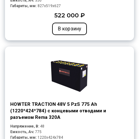
Емкость, Ач:
350
Габариты, мм:
827x519x627
522 000 ₽
В корзину
HOWTER TRACTION 48V 5 PzS 775 Ah
(1220*424*784) с концевыми отводами и
разъемом Rema 320A
Напряжение, В:
48
Емкость, Ач:
775
Габариты, мм:
1220x424x784