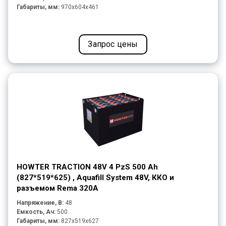
Габариты, мм:
970x604x461
Запрос цены
HOWTER TRACTION 48V 4 PzS 500 Ah
(827*519*625) , Aquafill System 48V, ККО и
разъемом Rema 320A
Напряжение, В:
48
Емкость, Ач:
500
Габариты, мм:
827x519x627