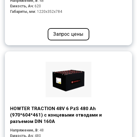
Напряжение, В:
48
Емкость, Ач:
620
Габариты, мм:
1220x352x784
Запрос цены
HOWTER TRACTION 48V 6 PzS 480 Ah
(970*604*461) с концевыми отводами и
разъемом DIN 160A
Напряжение, В:
48
Емкость, Ач:
480