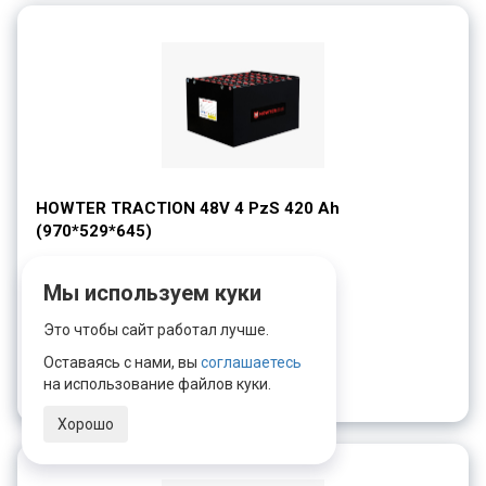
HOWTER TRACTION 48V 4 PzS 420 Ah
(970*529*645)
Напряжение, В:
48
Емкость, Ач:
420
Мы используем куки
Габариты, мм:
960x529x575
Это чтобы сайт работал лучше.
Оставаясь с нами, вы
соглашаетесь
Запрос цены
на использование файлов куки.
Хорошо