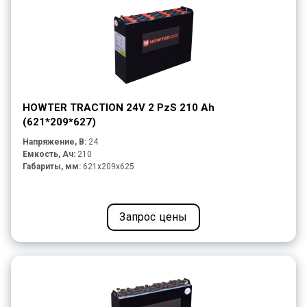
HOWTER TRACTION 24V 2 PzS 210 Ah
(621*209*627)
Напряжение, В:
24
Емкость, Ач:
210
Габариты, мм:
621x209x625
Запрос цены