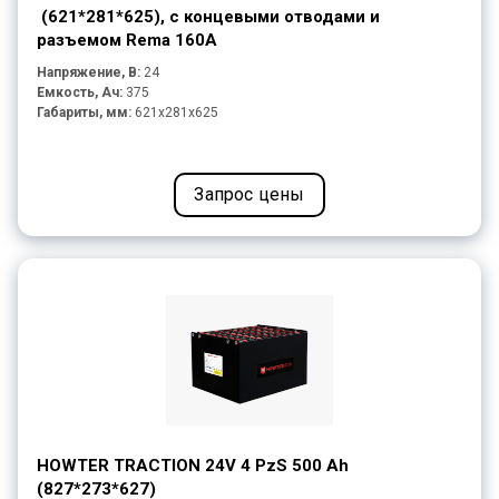
(621*281*625), с концевыми отводами и
разъемом Rema 160A
Напряжение, В:
24
Емкость, Ач:
375
Габариты, мм:
621x281x625
Запрос цены
HOWTER TRACTION 24V 4 PzS 500 Ah
(827*273*627)