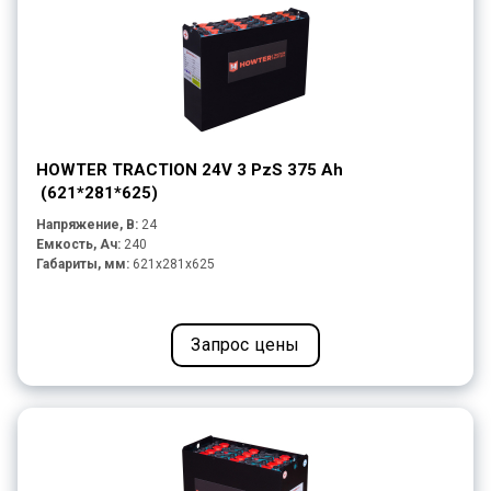
HOWTER TRACTION 24V 3 PzS 375 Ah
(621*281*625)
Напряжение, В:
24
Емкость, Ач:
240
Габариты, мм:
621x281x625
Запрос цены