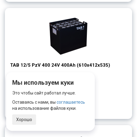
TAB 12/5 PzV 400 24V 400Ah (610х412х535)
Напряжение, В:
24
Емкость, Ач:
400
Мы используем куки
Габариты, мм:
610x412x490
Это чтобы сайт работал лучше.
Оставаясь с нами, вы
соглашаетесь
Запрос цены
на использование файлов куки.
Хорошо