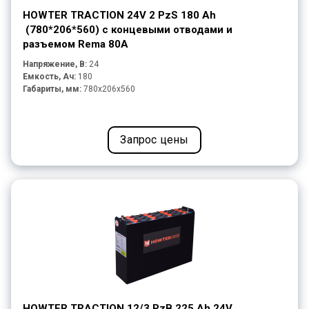
HOWTER TRACTION 24V 2 PzS 180 Ah
(780*206*560) с концевыми отводами и
разъемом Rema 80A
Напряжение, В:
24
Емкость, Ач:
180
Габариты, мм:
780x206x560
Запрос цены
HOWTER TRACTION 12/3 PzB 225 Ah 24V