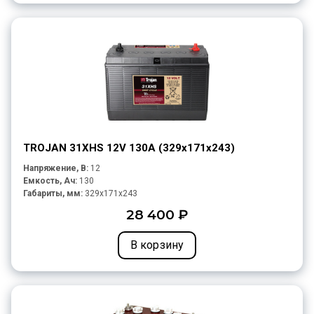
TROJAN 31XHS 12V 130A (329х171х243)
Напряжение, В:
12
Емкость, Ач:
130
Габариты, мм:
329x171x243
28 400 ₽
В корзину