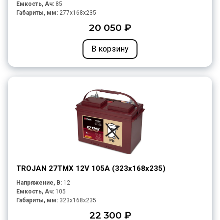
Емкость, Ач:
85
Габариты, мм:
277x168x235
20 050 ₽
В корзину
TROJAN 27TMX 12V 105A (323х168х235)
Напряжение, В:
12
Емкость, Ач:
105
Габариты, мм:
323x168x235
22 300 ₽