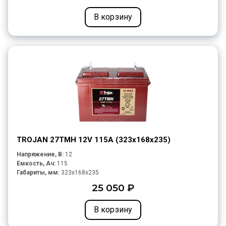
В корзину
TROJAN 27TMH 12V 115A (323х168х235)
Напряжение, В:
12
Емкость, Ач:
115
Габариты, мм:
323x168x235
25 050 ₽
В корзину