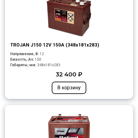
TROJAN J150 12V 150A (348х181х283)
Напряжение, В:
12
Емкость, Ач:
150
Габариты, мм:
348x181x283
32 400 ₽
В корзину