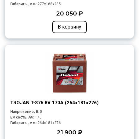
Габариты, мм:
277x168x235
20 050 ₽
В корзину
TROJAN T-875 8V 170A (264х181х276)
Напряжение, В:
8
Емкость, Ач:
170
Габариты, мм:
264x181x276
21 900 ₽