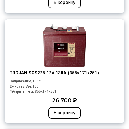
В корзину
TROJAN SCS225 12V 130A (355х171х251)
Напряжение, В:
12
Емкость, Ач:
130
Габариты, мм:
355x171x251
26 700 ₽
В корзину