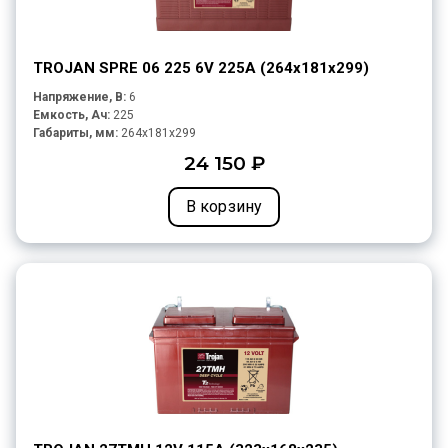
TROJAN SPRE 06 225 6V 225A (264х181х299)
Напряжение, В:
6
Емкость, Ач:
225
Габариты, мм:
264x181x299
24 150 ₽
В корзину