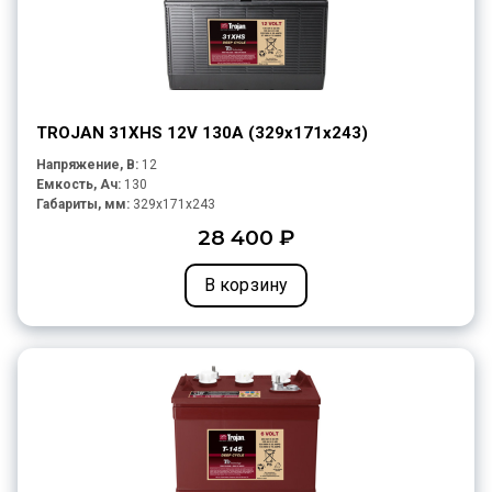
TROJAN 31XHS 12V 130A (329х171х243)
Напряжение, В:
12
Емкость, Ач:
130
Габариты, мм:
329x171x243
28 400 ₽
В корзину