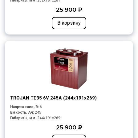
Габариты, мм:
262x181x281
25 900 ₽
В корзину
TROJAN TE35 6V 245A (244х191х269)
Напряжение, В:
6
Емкость, Ач:
245
Габариты, мм:
244x191x269
25 900 ₽