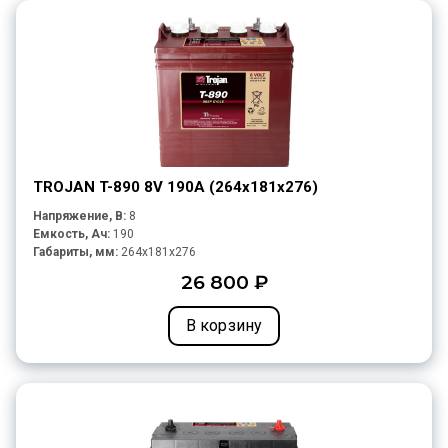
TROJAN T-890 8V 190A (264х181х276)
Напряжение, В:
8
Емкость, Ач:
190
Габариты, мм:
264x181x276
26 800 ₽
В корзину