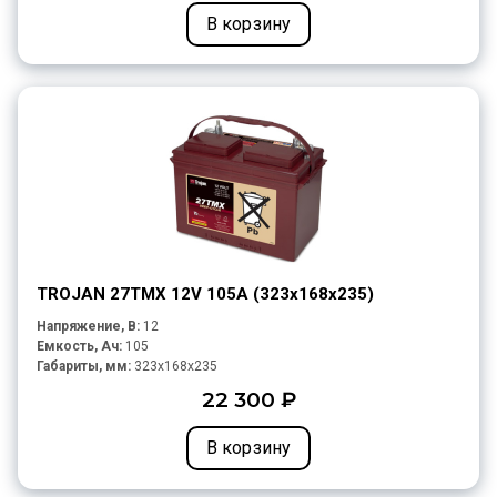
В корзину
TROJAN 27TMX 12V 105A (323х168х235)
Напряжение, В:
12
Емкость, Ач:
105
Габариты, мм:
323x168x235
22 300 ₽
В корзину