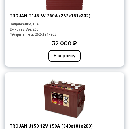
TROJAN T145 6V 260A (262х181х302)
Напряжение, В:
6
Емкость, Ач:
260
Габариты, мм:
262x181x302
32 000 ₽
В корзину
TROJAN J150 12V 150A (348х181х283)