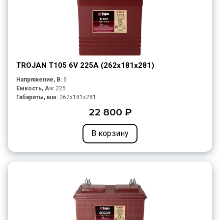
TROJAN T105 6V 225A (262х181х281)
Напряжение, В:
6
Емкость, Ач:
225
Габариты, мм:
262x181x281
22 800 ₽
В корзину