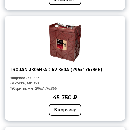
TROJAN J305H-AC 6V 360A (296х176х366)
Напряжение, В:
6
Емкость, Ач:
360
Габариты, мм:
296x176x366
45 750 ₽
В корзину