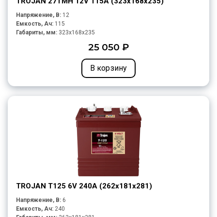
TROJAN 27TMH 12V 115A (323х168х235)
Напряжение, В:
12
Емкость, Ач:
115
Габариты, мм:
323x168x235
25 050 ₽
В корзину
TROJAN T125 6V 240A (262х181х281)
Напряжение, В:
6
Емкость, Ач:
240