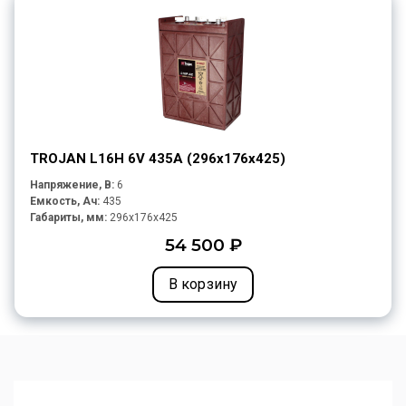
TROJAN L16H 6V 435A (296х176х425)
Напряжение, В:
6
Емкость, Ач:
435
Габариты, мм:
296x176x425
54 500 ₽
В корзину