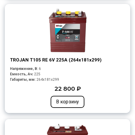
TROJAN T105 RE 6V 225A (264х181х299)
Напряжение, В:
6
Емкость, Ач:
225
Габариты, мм:
264x181x299
22 800 ₽
В корзину