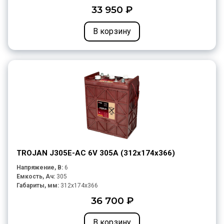
33 950 ₽
В корзину
TROJAN J305E-AC 6V 305A (312х174х366)
Напряжение, В:
6
Емкость, Ач:
305
Габариты, мм:
312x174x366
36 700 ₽
В корзину