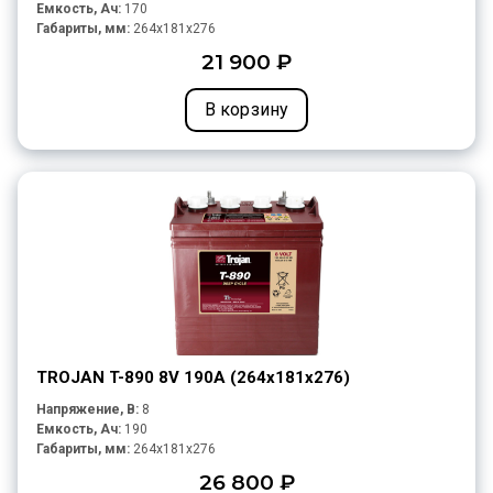
Емкость, Ач:
170
Габариты, мм:
264x181x276
21 900 ₽
В корзину
TROJAN T-890 8V 190A (264х181х276)
Напряжение, В:
8
Емкость, Ач:
190
Габариты, мм:
264x181x276
26 800 ₽