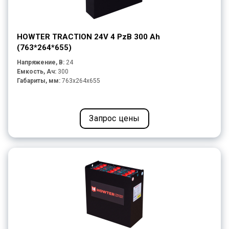
HOWTER TRACTION 24V 4 PzB 300 Ah
(763*264*655)
Напряжение, В:
24
Емкость, Ач:
300
Габариты, мм:
763x264x655
Запрос цены