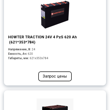
HOWTER TRACTION 24V 4 PzS 620 Ah
(621*353*784)
Напряжение, В:
24
Емкость, Ач:
620
Габариты, мм:
621x353x784
Запрос цены