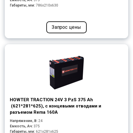
Емкость, Ач:
375
Габариты, мм:
786x210x630
Запрос цены
HOWTER TRACTION 24V 3 PzS 375 Ah
(621*281*625), с концевыми отводами и
разъемом Rema 160A
Напряжение, В:
24
Емкость, Ач:
375
Габариты, мм:
621x281x625