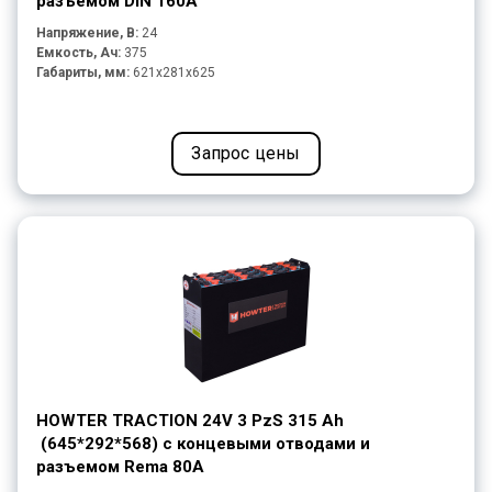
разъемом DIN 160A
Напряжение, В:
24
Емкость, Ач:
375
Габариты, мм:
621x281x625
Запрос цены
HOWTER TRACTION 24V 3 PzS 315 Ah
(645*292*568) с концевыми отводами и
разъемом Rema 80A