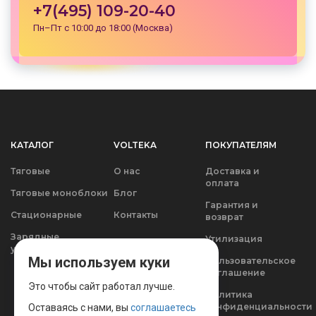
+7(495) 109-20-40
Пн–Пт с 10:00 до 18:00 (Москва)
КАТАЛОГ
VOLTEKA
ПОКУПАТЕЛЯМ
Тяговые
О нас
Доставка и
оплата
Тяговые моноблоки
Блог
Гарантия и
Стационарные
Контакты
возврат
Зарядные
Утилизация
устройства
Мы используем куки
Пользовательское
соглашение
Это чтобы сайт работал лучше.
Политика
конфиденциальности
Оставаясь с нами, вы
соглашаетесь