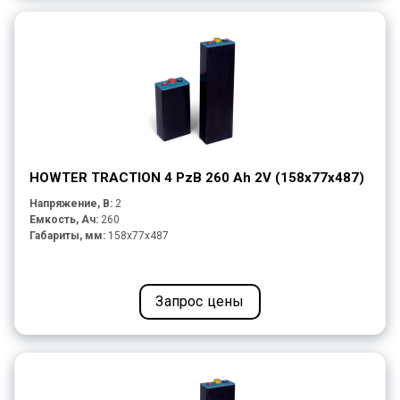
HOWTER TRACTION 4 PzB 260 Ah 2V (158x77x487)
Напряжение, В:
2
Емкость, Ач:
260
Габариты, мм:
158x77x487
Запрос цены