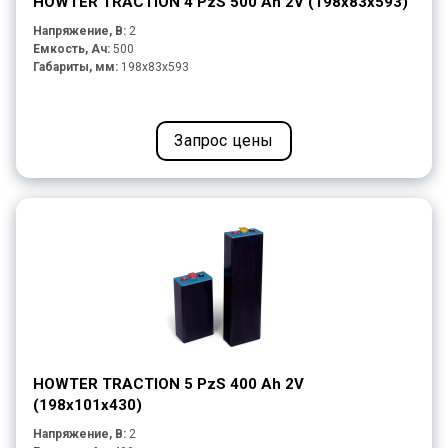
HOWTER TRACTION 4 PzS 500 Ah 2V (198x83x593)
Напряжение, В:
2
Емкость, Ач:
500
Габариты, мм:
198x83x593
Запрос цены
HOWTER TRACTION 5 PzS 400 Ah 2V
(198x101x430)
Напряжение, В:
2