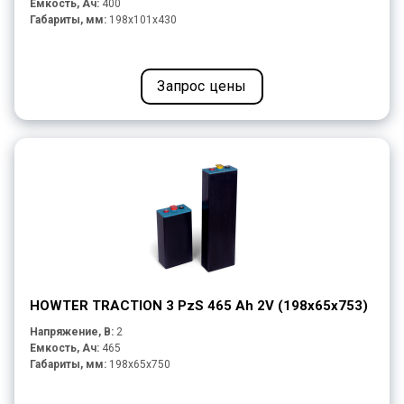
Емкость, Ач:
400
Габариты, мм:
198x101x430
Запрос цены
HOWTER TRACTION 3 PzS 465 Ah 2V (198x65x753)
Напряжение, В:
2
Емкость, Ач:
465
Габариты, мм:
198x65x750