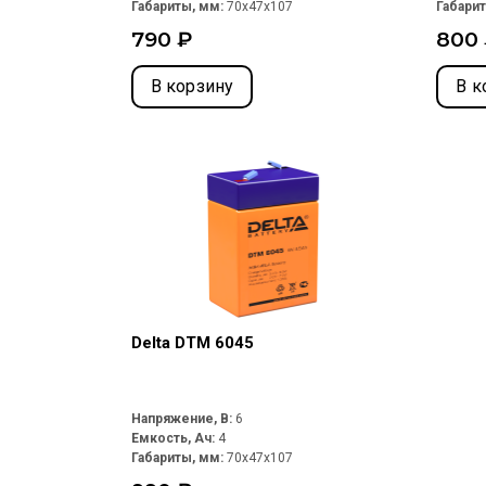
Габариты, мм:
70x47x107
Габари
790 ₽
800
В корзину
В к
Delta DTM 6045
Напряжение, В:
6
Емкость, Ач:
4
Габариты, мм:
70x47x107