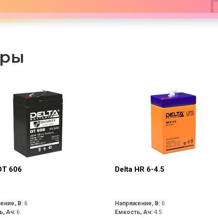
ары
DT 606
Delta HR 6-4.5
ение, В:
6
Напряжение, В:
6
ь, Ач:
6
Емкость, Ач:
4.5