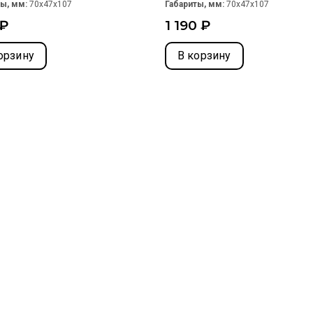
ты, мм:
70x47x107
Габариты, мм:
70x47x107
 ₽
1 190 ₽
орзину
В корзину