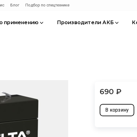
ис
Блог
Подбор по спецтехнике
по применению
Производители АКБ
К
690
₽
В корзину