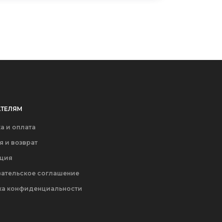
(300х171х236)
ТЕЛЯМ
а и оплата
я и возврат
ация
ательское соглашение
ка конфиденциальности