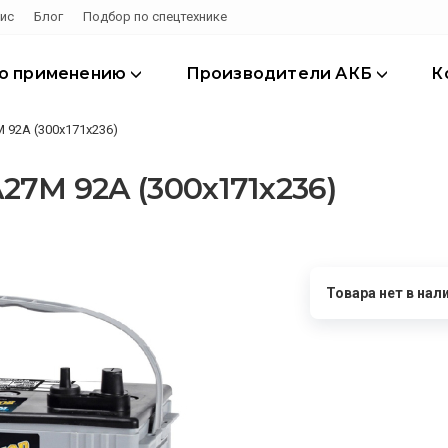
ис
Блог
Подбор по спецтехнике
по применению
Производители АКБ
К
 92A (300х171х236)
7M 92A (300х171х236)
Товара нет в нал