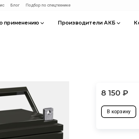
ис
Блог
Подбор по спецтехнике
по применению
Производители АКБ
К
8 150
₽
В корзину