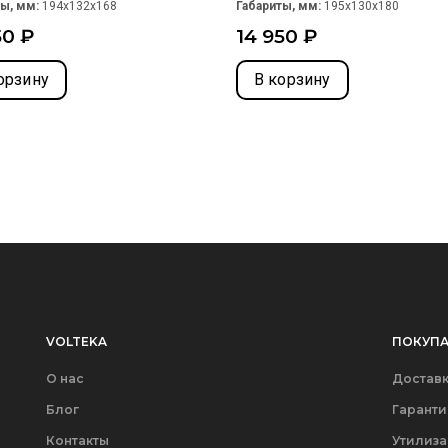
ты, мм:
194x132x168
Габариты, мм:
195x130x180
50 ₽
14 950 ₽
орзину
В корзину
VOLTEKA
ПОКУПА
О нас
Доставк
Блог
Гаранти
Контакты
Утилиз