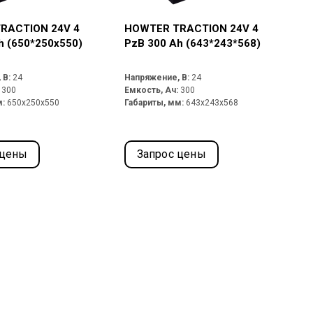
RACTION 24V 4
HOWTER TRACTION 24V 4
h (650*250х550)
PzB 300 Ah (643*243*568)
 В:
24
Напряжение, В:
24
:
300
Емкость, Ач:
300
м:
650x250x550
Габариты, мм:
643x243x568
 цены
Запрос цены