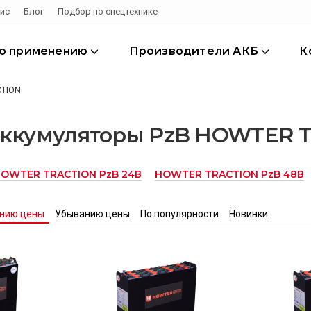
ис
Блог
Подбор по спецтехнике
по применению
Производители АКБ
К
TION
аккумуляторы PzB HOWTER 
OWTER TRACTION PzB 24В
HOWTER TRACTION PzB 48В
анию цены
Убыванию цены
По популярности
Новинки