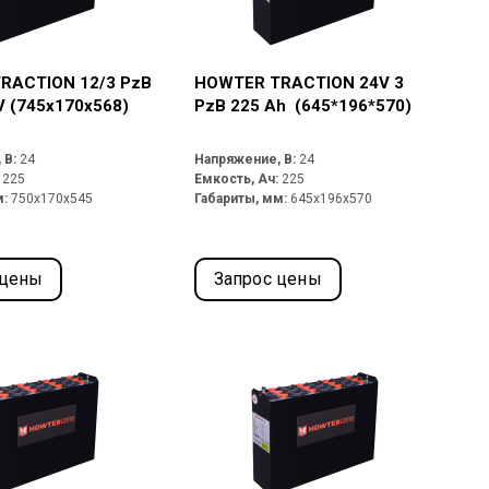
RACTION 12/3 PzB
HOWTER TRACTION 24V 3
V (745х170x568)
PzB 225 Ah (645*196*570)
 В:
24
Напряжение, В:
24
:
225
Емкость, Ач:
225
м:
750x170x545
Габариты, мм:
645x196x570
 цены
Запрос цены