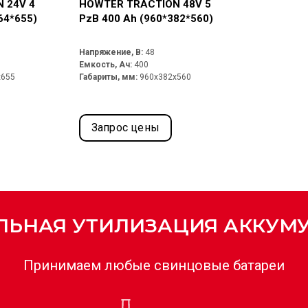
 24V 4
HOWTER TRACTION 48V 5
64*655)
PzB 400 Ah (960*382*560)
Напряжение, В:
48
Емкость, Ач:
400
x655
Габариты, мм:
960x382x560
Запрос цены
ЬНАЯ УТИЛИЗАЦИЯ АККУМ
Принимаем любые свинцовые батареи