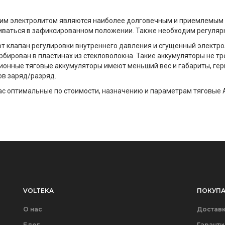
им электролитом являются наиболее долговечным и приемлемым по
иваться в зафиксированном положении. Также необходим регуляр
 клапан регулировки внутреннего давления и сгущенный электролит
рбирован в пластинах из стекловолокна. Такие аккумуляторы не т
ионные тяговые аккумуляторы имеют меньший вес и габариты, гер
ов заряд/разряд.
с оптимальные по стоимости, назначению и параметрам тяговые 
VOLTEKA
ПОКУПА
О нас
Доставк
Блог
Гаранти