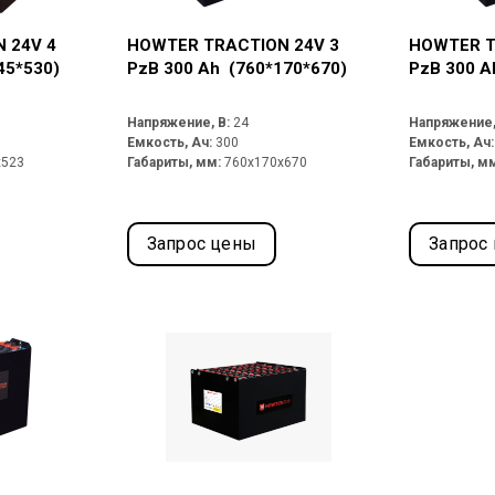
 24V 4
HOWTER TRACTION 24V 3
HOWTER T
45*530)
PzB 300 Ah (760*170*670)
PzB 300 A
Напряжение, В:
24
Напряжение,
Емкость, Ач:
300
Емкость, Ач
x523
Габариты, мм:
760x170x670
Габариты, м
Запрос цены
Запрос