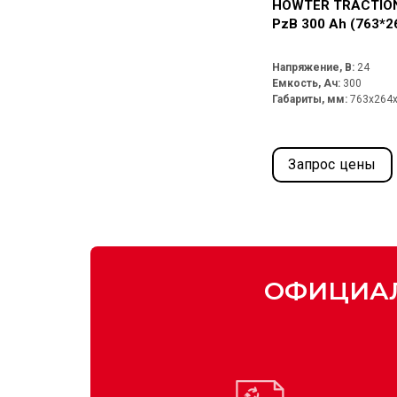
HOWTER TRACTION
PzB 300 Ah (763*2
Напряжение, В:
24
Емкость, Ач:
300
Габариты, мм:
763x264
Запрос цены
ОФИЦИАЛ