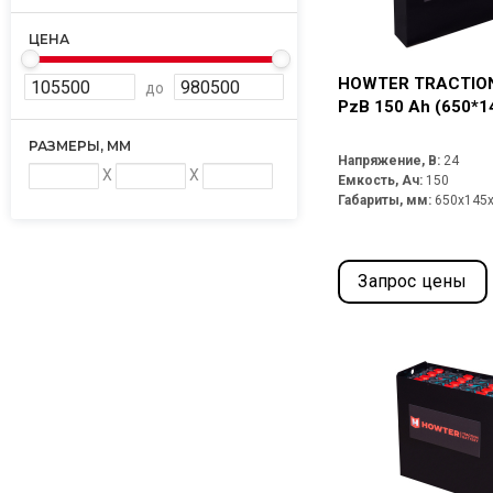
ЦЕНА
HOWTER TRACTION
до
PzB 150 Ah (650*1
РАЗМЕРЫ, ММ
Напряжение, В:
24
X
X
Емкость, Ач:
150
Габариты, мм:
650x145
Запрос цены