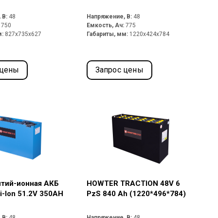
 В:
48
Напряжение, В:
48
:
750
Емкость, Ач:
775
м:
827x735x627
Габариты, мм:
1220x424x784
 цены
Запрос цены
итий-ионная АКБ
HOWTER TRACTION 48V 6
-Ion 51.2V 350AH
PzS 840 Ah (1220*496*784)
 В:
48
Напряжение, В:
48