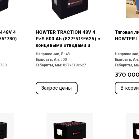
 48V 4
HOWTER TRACTION 48V 4
Тяговая л
65*780)
PzS 500 Ah (827*519*625) с
HOWTER Li
концевыми отводами и
разъемом Rema 320A
Напряжение, В:
48
Напряжение,
Емкость, Ач:
500
Емкость, Ач
x780
Габариты, мм:
827x519x627
Габариты, м
370 000
Запрос цены
В корз