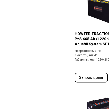
HOWTER TRACTION
PzS 465 Ah (1220*
Aquafill System SE
REMA 320A
Напряжение, В:
48
Емкость, Ач:
465
Габариты, мм:
1220x28
Запрос цены