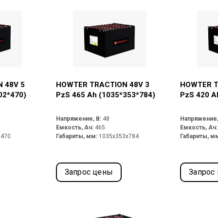
 48V 5
HOWTER TRACTION 48V 3
HOWTER T
02*470)
PzS 465 Ah (1035*353*784)
PzS 420 A
Напряжение, В:
48
Напряжение,
Емкость, Ач:
465
Емкость, Ач
x470
Габариты, мм:
1035x353x784
Габариты, м
Запрос цены
Запрос