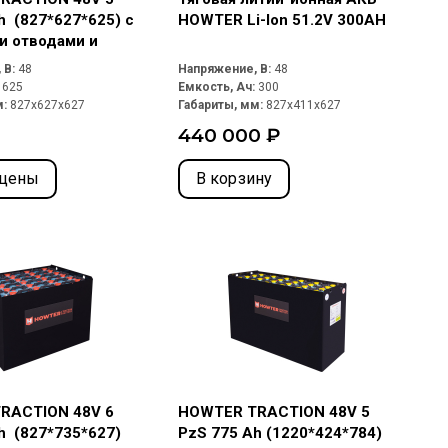
h (827*627*625) с
HOWTER Li-Ion 51.2V 300AH
и отводами и
Rema 320A
 В:
48
Напряжение, В:
48
:
625
Емкость, Ач:
300
м:
827x627x627
Габариты, мм:
827x411x627
440 000 ₽
 цены
В корзину
RACTION 48V 6
HOWTER TRACTION 48V 5
h (827*735*627)
PzS 775 Ah (1220*424*784)