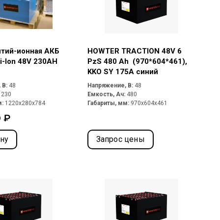
итий-ионная АКБ
HOWTER TRACTION 48V 6
-Ion 48V 230AH
PzS 480 Ah (970*604*461),
KKO SY 175A синий
 В:
48
Напряжение, В:
48
:
230
Емкость, Ач:
480
м:
1220x280x784
Габариты, мм:
970x604x461
 ₽
ину
Запрос цены