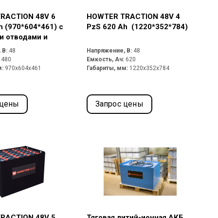
RACTION 48V 6
HOWTER TRACTION 48V 4
h (970*604*461) с
PzS 620 Ah (1220*352*784)
и отводами и
 DIN 160A
 В:
48
Напряжение, В:
48
:
480
Емкость, Ач:
620
м:
970x604x461
Габариты, мм:
1220x352x784
 цены
Запрос цены
RACTION 48V 5
Тяговая литий-ионная АКБ