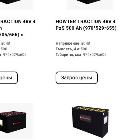
RACTION 48V 4
HOWTER TRACTION 48V 4
h
PzS 500 Ah (970*529*655)
605/655) с
и отводами и
 В:
48
Напряжение, В:
48
 SY175A GREY
:
500
Емкость, Ач:
500
м:
970x529x605
Габариты, мм:
970x529x605
 цены
Запрос цены