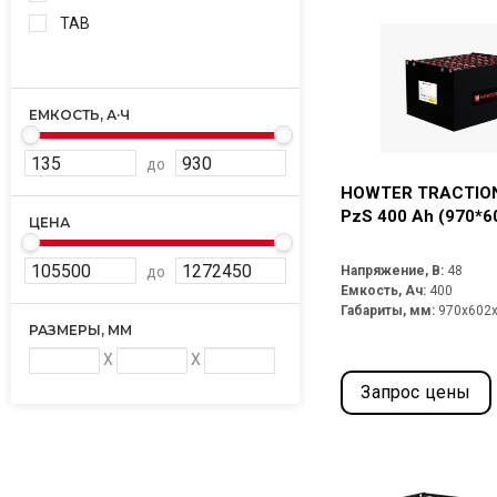
TAB
ЕМКОСТЬ, А·Ч
до
HOWTER TRACTION
PzS 400 Ah (970*6
ЦЕНА
до
Напряжение, В:
48
Емкость, Ач:
400
Габариты, мм:
970x602
РАЗМЕРЫ, ММ
X
X
Запрос цены