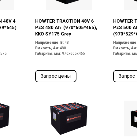
 48V 4
HOWTER TRACTION 48V 6
HOWTER T
29*645)
PzS 480 Ah (970*605*465),
PzS 500 A
KKO SY175 Grey
(970*529*
концевым
Напряжение, В:
48
Напряжение,
розеткой
Емкость, Ач:
480
Емкость, Ач
x575
Габариты, мм:
970x605x465
Габариты, м
Запрос цены
Запрос