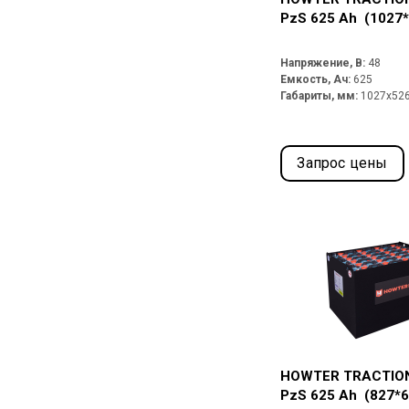
PzS 625 Ah (1027
Напряжение, В:
48
Емкость, Ач:
625
Габариты, мм:
1027x52
Запрос цены
HOWTER TRACTION
PzS 625 Ah (827*