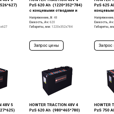
*526*627)
PzS 620 Ah (1220*352*784)
PzS 625 A
с концевыми отводами и
концевым
разъемом Rema 320A
розеткой 
Напряжение, В:
48
Напряжение,
Емкость, Ач:
620
Емкость, Ач
6x627
Габариты, мм:
1220x352x784
Габариты, м
Запрос цены
Запрос
 48V 5
HOWTER TRACTION 48V 4
HOWTER T
627*625)
PzS 620 Ah (980*465*780)
PzS 750 A