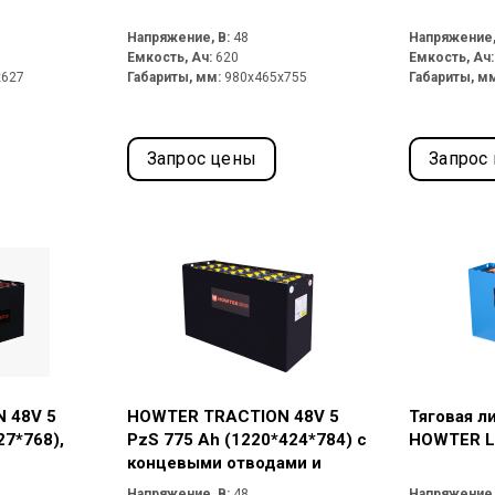
Напряжение, В:
48
Напряжение,
Емкость, Ач:
620
Емкость, Ач
x627
Габариты, мм:
980x465x755
Габариты, м
Запрос цены
Запрос
 48V 5
HOWTER TRACTION 48V 5
Тяговая л
27*768),
PzS 775 Ah (1220*424*784) с
HOWTER Li
концевыми отводами и
разъемом Rema 320A
Напряжение, В:
48
Напряжение,