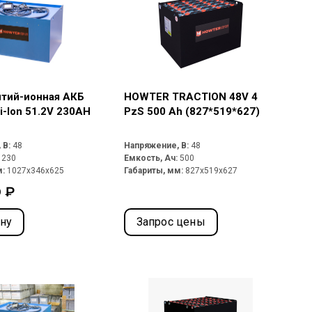
итий-ионная АКБ
HOWTER TRACTION 48V 4
-Ion 51.2V 230AH
PzS 500 Ah (827*519*627)
 В:
48
Напряжение, В:
48
:
230
Емкость, Ач:
500
м:
1027x346x625
Габариты, мм:
827x519x627
 ₽
ину
Запрос цены