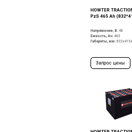
HOWTER TRACTION
PzS 465 Ah (832*4
Напряжение, В:
48
Емкость, Ач:
465
Габариты, мм:
832x415
Запрос цены
HOWTER TRACTION