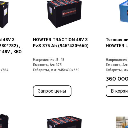
 48V 3
HOWTER TRACTION 48V 3
Тяговая л
280*782) ,
PzS 375 Ah (945*430*660)
HOWTER Li
T 48V , KKO
Напряжение, В:
48
Напряжение,
Емкость, Ач:
375
Емкость, Ач
0x784
Габариты, мм:
945x430x660
Габариты, м
360 000
Запрос цены
В корз