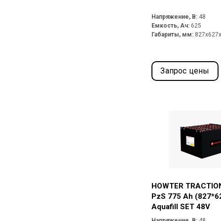
Напряжение, В:
48
Емкость, Ач:
625
Габариты, мм:
827x627
Запрос цены
HOWTER TRACTION
PzS 775 Ah (827*6
Aquafill SET 48V
Напряжение, В:
48