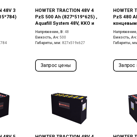
 48V 3
HOWTER TRACTION 48V 4
HOWTER T
15*784)
PzS 500 Ah (827*519*625) ,
PzS 480 A
Aquafill System 48V, ККО и
концевым
разъемом Rema 320A
разъемом
Напряжение, В:
48
Напряжение,
Емкость, Ач:
500
Емкость, Ач
x784
Габариты, мм:
827x519x627
Габариты, м
Запрос цены
Запрос
 48V 5
HOWTER TRACTION 48V 4
HOWTER T