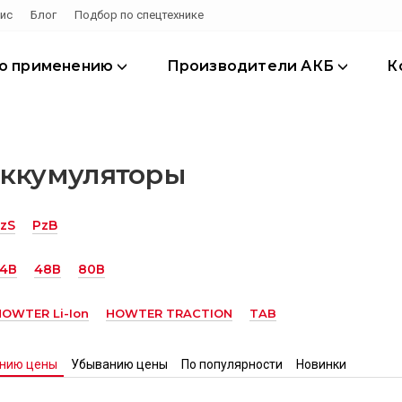
ис
Блог
Подбор по спецтехнике
по применению
Производители АКБ
К
аккумуляторы
zS
PzB
4В
48В
80В
HOWTER Li-Ion
HOWTER TRACTION
TAB
анию цены
Убыванию цены
По популярности
Новинки