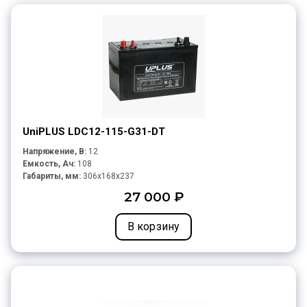
UniPLUS LDC12-115-G31-DT
Напряжение, В:
12
Емкость, Ач:
108
Габариты, мм:
306x168x237
27 000 ₽
В корзину