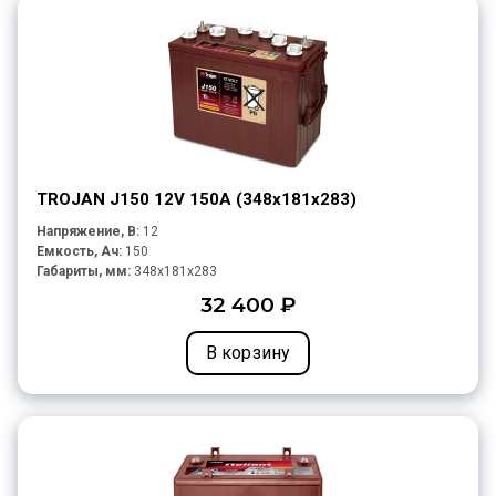
TROJAN J150 12V 150A (348х181х283)
Напряжение, В:
12
Емкость, Ач:
150
Габариты, мм:
348x181x283
32 400 ₽
В корзину