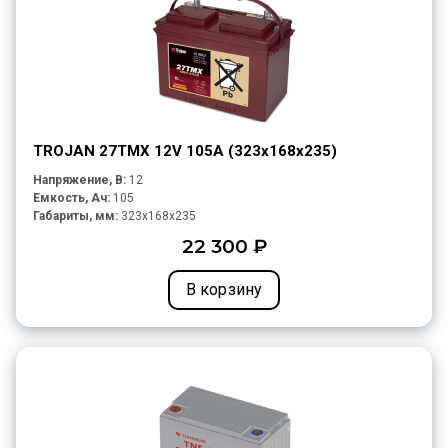
TROJAN 27TMX 12V 105A (323х168х235)
Напряжение, В:
12
Емкость, Ач:
105
Габариты, мм:
323x168x235
22 300 ₽
В корзину