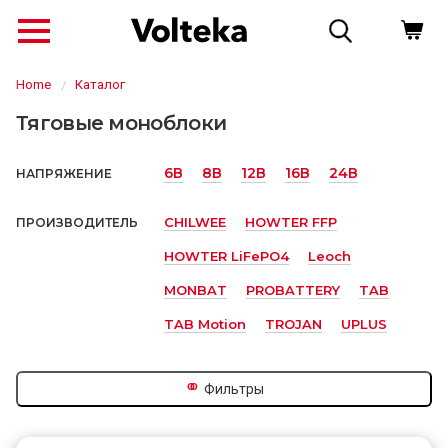
Home
Каталог
Тяговые моноблоки
6В
8В
12В
16В
24В
НАПРЯЖЕНИЕ
CHILWEE
HOWTER FFP
ПРОИЗВОДИТЕЛЬ
HOWTER LiFePO4
Leoch
MONBAT
PROBATTERY
TAB
TAB Motion
TROJAN
UPLUS
↗
⚭
Фильтры