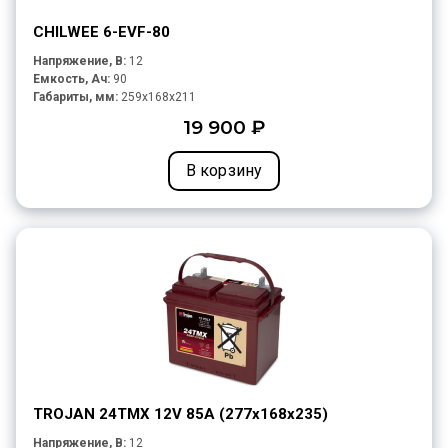
CHILWEE 6-EVF-80
Напряжение, В:
12
Емкость, Ач:
90
Габариты, мм:
259x168x211
19 900 ₽
В корзину
TROJAN 24TMX 12V 85A (277х168х235)
Напряжение, В:
12