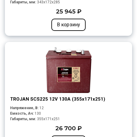
Габариты, мм:
343x172x285
25 945 ₽
В корзину
TROJAN SCS225 12V 130A (355х171х251)
Напряжение, В:
12
Емкость, Ач:
130
Габариты, мм:
355x171x251
26 700 ₽