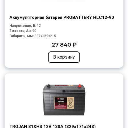
Аккумуляторная батарея PROBATTERY HLС12-90
Напряжение, В:
12
Емкость, Ач:
90
Габариты, мм:
307x169x215
27 840 ₽
В корзину
TROJAN 31XHS 12V 130A (329х171х243)