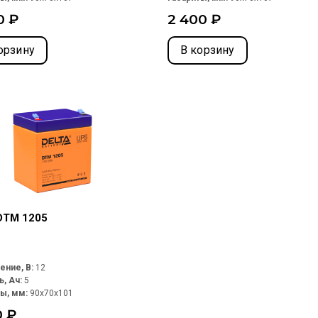
0 ₽
2 400 ₽
орзину
В корзину
 DTM 1205
ение, В:
12
ь, Ач:
5
ты, мм:
90x70x101
0 ₽