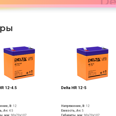
De
ары
HR 12-4.5
Delta HR 12-5
ение, В:
12
Напряжение, В:
12
ь, Ач:
4.5
Емкость, Ач:
5
ты, мм:
90x70x107
Габариты, мм:
90x70x107