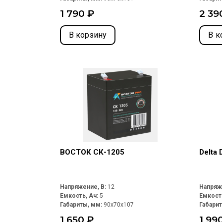
1 790 ₽
2 39
В корзину
В к
ВОСТОК СК-1205
Delta
Напряжение, В:
12
Напряж
Емкость, Ач:
5
Емкост
Габариты, мм:
90x70x107
Габари
1 650 ₽
1 99