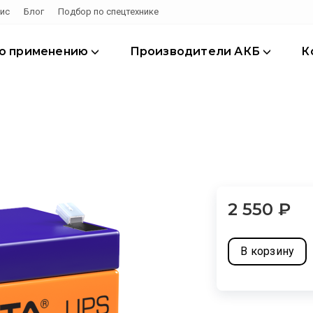
ис
Блог
Подбор по спецтехнике
по применению
Производители АКБ
К
2 550
₽
В корзину