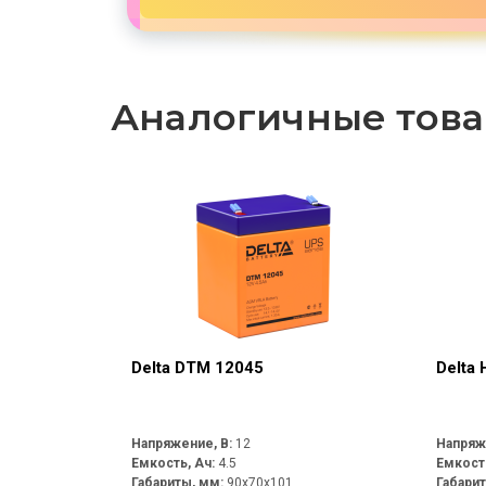
Аналогичные тов
Delta DTM 12045
Delta 
Напряжение, В:
12
Напряж
Емкость, Ач:
4.5
Емкост
Габариты, мм:
90x70x101
Габари